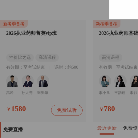
新考季备考
新考季备考
2026执业药师菁英vip班
2026执业药师基
性价比之选
高清课程
高清课程
有效期：至考试结束
|
课时：约500
有效期：至考试结束
高峰
孙大亮
刘庆华
李小凡
王韵茹
李影
1580
780
￥
￥
免费试听
最近更新
免费资
免费直播