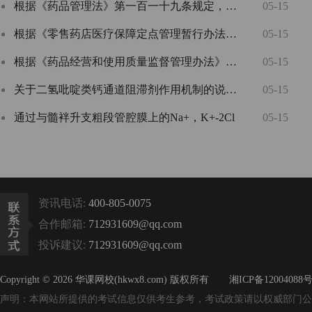
根据《药品管理法》第一百一十九条规定，药品使用单
05-15
根据《零售药店医疗保障定点管理暂行办法》，申请医
05-15
根据《药品经营和使用质量监督管理办法》，药品零售
05-15
关于二氢吡啶类钙通道阻滞剂作用机制的说法，错误的
05-15
通过与髓袢升支粗段管腔膜上的Na+，K+-2Cl
05-15
资讯电话:
400-805-0075
合作邮箱:
712931609@qq.com
投诉建议:
712931609@qq.com
Copyright © 2026 华课网校(hkwx8.com) 版权所有
湘ICP备12004088号
声明：本网站所提供的考试信息仅供考生参考，考试政策请以权威部门公