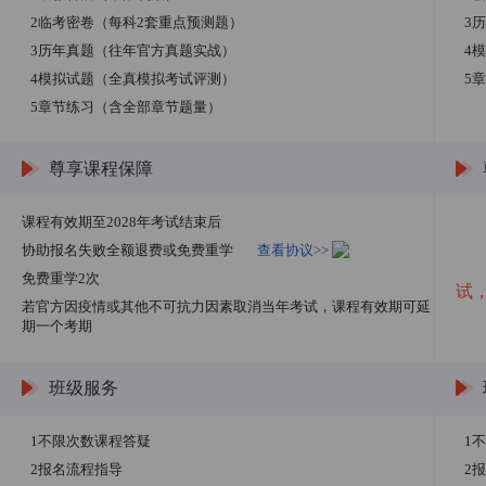
2临考密卷（每科2套重点预测题）
3
3历年真题（往年官方真题实战）
4
4模拟试题（全真模拟考试评测）
5
5章节练习（含全部章节题量）
尊享课程保障
课程有效期至2028年考试结束后
课
免
协助报名失败全额退费或免费重学
查看协议>>
若
免费重学2次
试
若官方因疫情或其他不可抗力因素取消当年考试，课程有效期可延
期一个考期
班级服务
1不限次数课程答疑
1
2报名流程指导
2