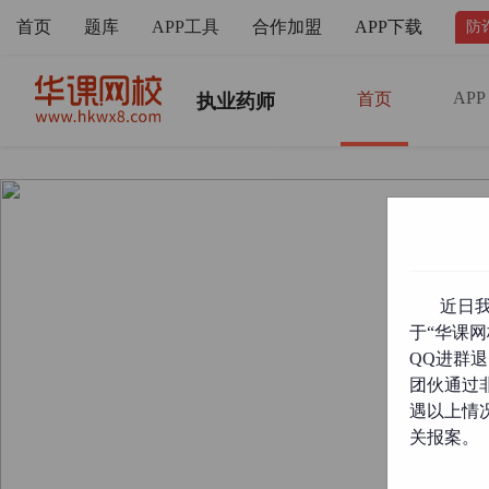
首页
题库
APP工具
合作加盟
APP下载
防
APP
首页
执业药师
近日
于“华课网
QQ进群
团伙通过
遇以上情
关报案。