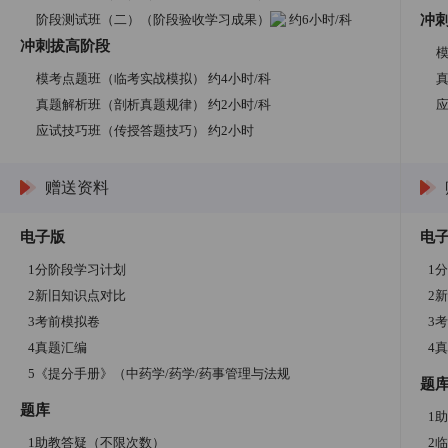
阶段测试班（二）（阶段验收学习成果）
约6小时/科
冲
冲刺拔高阶段
模
模考点题班（临考实战模拟） 约4小时/科
真
真题解析班（剖析真题规律） 约2小时/科
应试技巧班（传授答题技巧） 约2小时
赠送资料
电子版
电
1分阶段学习计划
1
2新旧知识点对比
2
3考前模拟卷
3
4真题汇编
4
5《提分手册》（中药学/药学/药事管理与法规
题
题库
1
1助教答疑（不限次数）
2