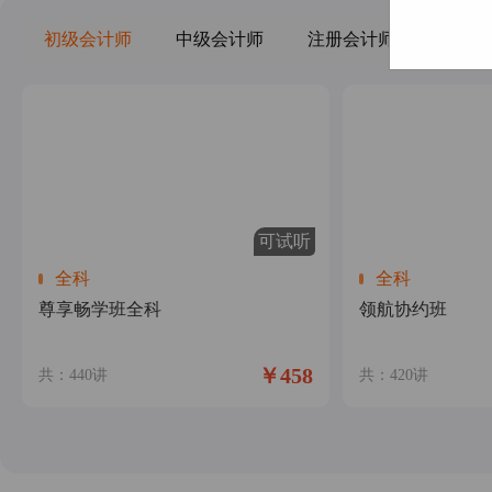
初级会计师
中级会计师
注册会计师
经济师
可试听
全科
全科
尊享畅学班全科
领航协约班
￥458
共：440讲
共：420讲