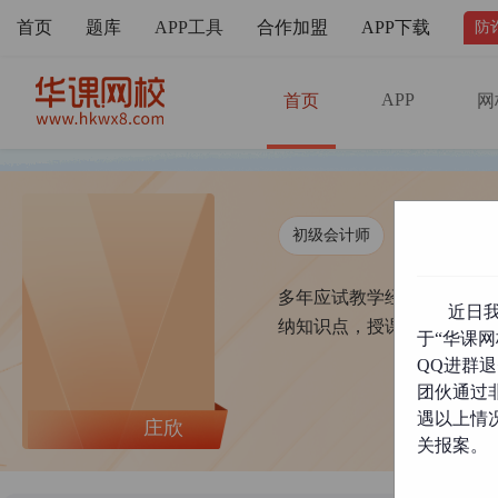
首页
题库
APP工具
合作加盟
APP下载
防
APP
首页
网
初级会计师
中级会计师
多年应试教学经验及企业财
近日
纳知识点，授课通俗易懂，
于“华课网
QQ进群
团伙通过
遇以上情
庄欣
关报案。