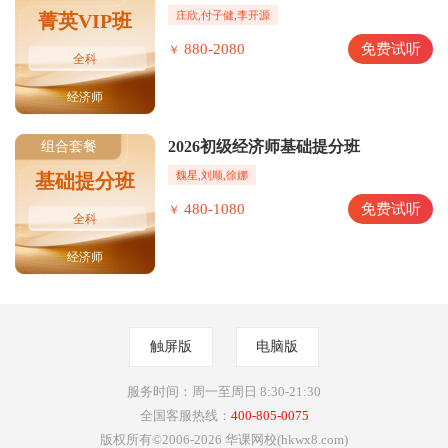
庄欣,付子健,李开源
菁英VIP班
880-2080
免费试听
￥
全科
经济师
2026初级经济师基础提分班
组合套餐
魏星,刘顺,徐娜
基础提分班
480-1080
免费试听
￥
全科
经济师
触屏版
电脑版
服务时间：周一至周日 8:30-21:30
全国客服热线：
400-805-0075
版权所有©2006-2026 华课网校(hkwx8.com)