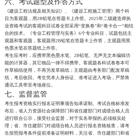
六、考试题型及作答方式
《建设工程法规及相关知识》、《建设工程施工管理》两个科
目为客观题，用2B铅笔在答题卡上作答。2025年二级建造师执
业资格考试的客观科目试卷全部采用“变换卷”和“卷卡合一”相结
合的技术。《专业工程管理与实务》6个专业科目，试题包括主
观题和客观题，客观题用2B铅笔在答题卡上作答，主观题用黑
色墨水笔在答题纸上作答。
考生应考时，应携带黑色墨水笔、2B铅笔、无声无文本编辑功
能的计算器，其它物品一律不得携带。客观题各科试卷卷本可
作草稿纸使用，不再另发草稿纸；主观题由考务部门配发草稿
纸，考后收回。考生凭本人身份证、准考证进入考场，严禁将
通讯工具带至考场座位。
七、监督监管
考生报考资格实行报名证明事项告知承诺制。考试合格标准发
布后，省人力资源社会保障部门和省住建部门对成绩合格人员
进行联合公示，接受社会监督，对于实名举报的,必须核实处
理；省、市住建部门对成绩合格人员进行报名资格核查，请考
生按照报考条件提前准备证明材料，关注省、市住建部门和省