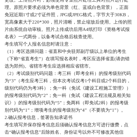
理。原照片要求必须为单色背景（红、蓝或白色背景），正面
免冠近期1寸或2寸证件照，JPG或JPEG格式，字节大于30KB，
宽高像素大于220*300，照片清晰，禁止缩放后使用。上传的照
片由系统自动审核。照片上传成功后用A4纸打印《资格考试报
名表》一式两份，以备考试合格后核查使用。
考生填写个人报名信息时请注意：
（1）考区选择问题：省直和中央驻郑副厅级以上单位的考生
（下称“省直考生”）在填写报名表时，考区应选择省直(请勿错
选为郑州)。省辖市考生应选择相应省辖市。
（2）考试级别代码问题：考三科（即考全科）的报考级别代码
为“3”（考生应考三科，但本次考试仅考1个科目或2个科目的，
级别代码仍为考3科）；免一科（免试《建设工程施工管理》）
的报考级别代码为“2”；免一科（免试《建设工程法规及相关知
识》）的报考级别代码为“5”；免两科（即免试2科）的报考级
别代码为“1”；增项考生的报考级别为“4”（不要填为“1”）。
2.确认报考信息，签署告知承诺书
考生填写并保存报考信息后须确认报考信息方可进行缴费，点
击“确认报考信息”后除姓名、身份证号以外不可修改其他信