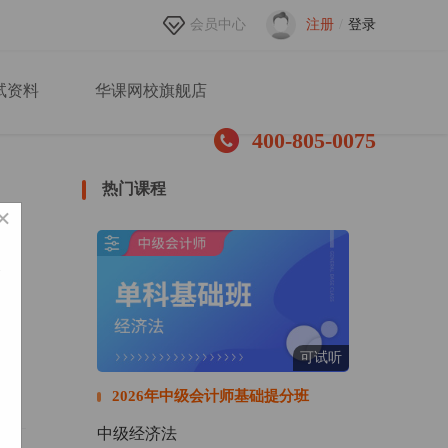
会员中心
注册
/
登录
试资料
华课网校旗舰店
400-805-0075
热门课程
×
可试听
遇到
具相
2026年中级会计师基础提分班
中级经济法