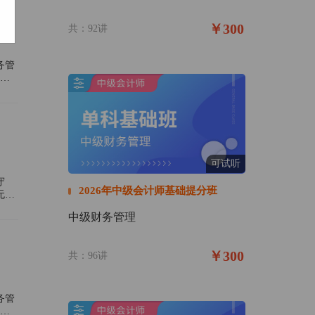
￥300
共：92讲
务管
名
可试听
守
2026年中级会计师基础提分班
无严
中级财务管理
￥300
共：96讲
务管
名