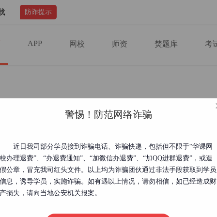
载
防诈提示
APP
页
网校
师资
焚题库
考
考试时间
警惕！防范网络诈骗
准考证打印时间
近日我司部分学员接到诈骗电话、诈骗快递，包括但不限于“华课网
校办理退费”、“办退费通知”、“加微信办退费”、“加QQ进群退费”，或造
假公章，冒充我司红头文件。以上均为诈骗团伙通过非法手段获取到学员
信息，诱导学员，实施诈骗。如有遇以上情况，请勿相信，如已经造成财
准考证打印时间预计为考前一周在打印中级会计职称考试准考证时，可能会
考证和身份证上的信息不一致?需要请当地会计专业技术资格考试管理机构出
产损失，请向当地公安机关报案。
考证时为什么没有附加码?打印时需要使用IE