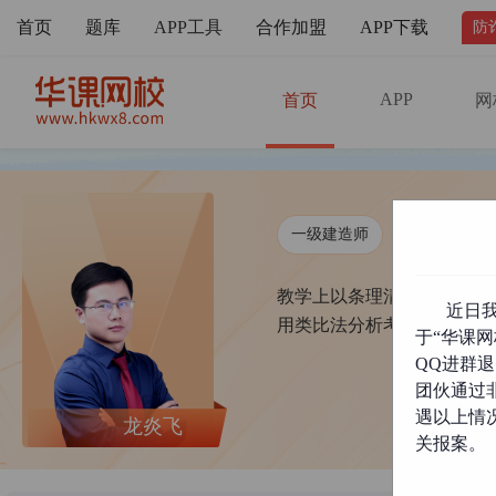
首页
题库
APP工具
合作加盟
APP下载
防
APP
首页
网
一级建造师
二级建造师
教学上以条理清晰、知识点
近日
用类比法分析考点异同，传
于“华课网
QQ进群
团伙通过
遇以上情
龙炎飞
关报案。