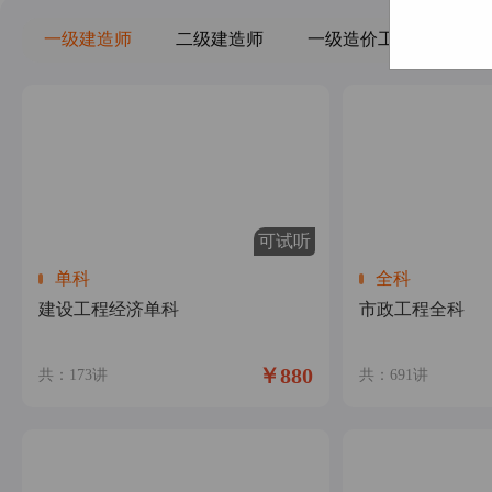
一级建造师
二级建造师
一级造价工程师
监
可试听
单科
全科
建设工程经济单科
市政工程全科
￥880
共：173讲
共：691讲