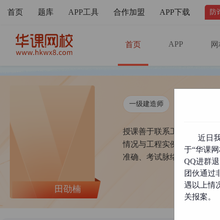
首页
题库
APP工具
合作加盟
APP下载
防
APP
首页
网
一级建造师
二级建造师
授课善于联系工程现场实际
近日
情况与工程实例解决学员痛
于“华课网
准确、考试脉络分明，重理
QQ进群
团伙通过
遇以上情
田劭楠
关报案。