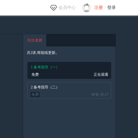
会员中心
注册
/
登录
玖玖老师
共2讲,将陆续更新。
1.备考指导（一）
免费
正在观看
2.备考指导（二）
免费
时长 45:27