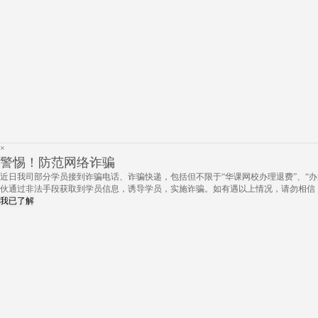
×
警惕！防范网络诈骗
近日我司部分学员接到诈骗电话、诈骗快递，包括但不限于“华课网校办理退费”、“办
伙通过非法手段获取到学员信息，诱导学员，实施诈骗。如有遇以上情况，请勿相信
我已了解