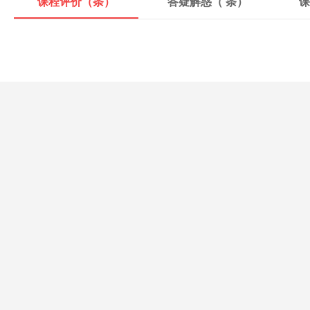
课程评价（
条）
答疑解惑（
条）
课