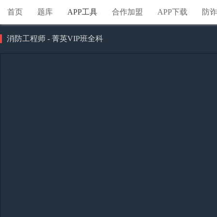
首页
题库
APP工具
合作加盟
APP下载
防
消防工程师 - 菁英VIP班全科