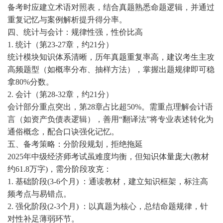
备考时应建立术语对照表，结合真题熟悉命题逻辑，并通过
重复记忆与案例解析提升得分率。
四、统计与会计：规律性强，性价比高
1. 统计（第23-27章，约21分）
统计模块知识体系清晰，历年真题重复率高，建议考生主攻
高频题型（如概率分布、抽样方法），掌握出题规律即可稳
拿80%分数。
2. 会计（第28-32章，约21分）
会计部分重点突出，第28章占比超50%。需重点理解会计语
言（如资产负债表逻辑），善用“翻译法”将专业表述转化为
通俗概念，配合口诀强化记忆。
五、备考策略：分阶段规划，拒绝拖延
2025年中级经济师考试虽难度均衡，但知识体量庞大(教材
约61.8万字)，需分阶段攻克：
1. 基础阶段(3-6个月) ：通读教材，建立知识框架，标注高
频考点与易错点。
2. 强化阶段(2-3个月) ：以真题为核心，总结命题规律，针
对性补足薄弱环节。