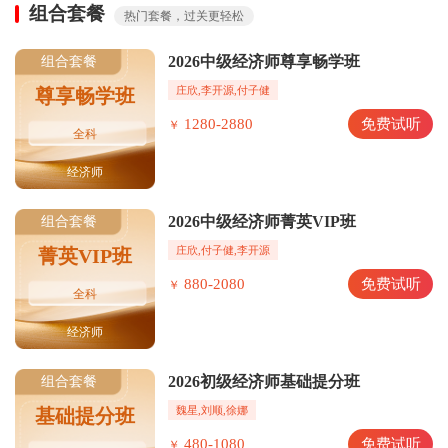
组合套餐
热门套餐，过关更轻松
2026中级经济师尊享畅学班
组合套餐
庄欣,李开源,付子健
尊享畅学班
1280-2880
免费试听
￥
全科
经济师
2026中级经济师菁英VIP班
组合套餐
庄欣,付子健,李开源
菁英VIP班
880-2080
免费试听
￥
全科
经济师
2026初级经济师基础提分班
组合套餐
魏星,刘顺,徐娜
基础提分班
480-1080
免费试听
￥