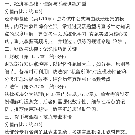
一、经济学基础：理解与系统训练并重
分值占比：约30分
经济学基础（第1-10章）是考试中公式与曲线最密集的模
块，内容抽象且综合性强，常通过灵活题型考查考生对知识
点的深度理解。建议考生以系统化学习+真题实战为核心策
略，重点掌握高频考点，并通过专项练习规避命题“陷阱”。
二、财政与法律：记忆技巧是关键
1. 财政（第11-17章，约23分）
财政部分知识点琐碎，以记忆性题目为主，如分类、原则等
细节。备考时可利用口诀法(如“私留所得”对应税收特征)和
分类汇总法提高效率，结合历年真题强化高频考点。
2. 法律（第33-37章，约23分）
法律模块分为法理(34-35章)与法规(36-37章)。前者需通过案
例理解晦涩条文，后者则需强化数字性、细节性考点的记
忆，推荐使用联想法与数字汇总表辅助学习。
三、货币与金融：攻克专业术语
分值占比：约23分
该部分专有名词多且表述复杂，考题常直接引用教材原文。