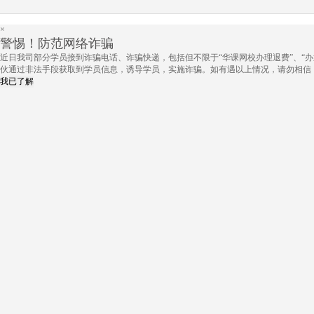
×
警惕！防范网络诈骗
近日我司部分学员接到诈骗电话、诈骗快递，包括但不限于“华课网校办理退费”、“办
伙通过非法手段获取到学员信息，诱导学员，实施诈骗。如有遇以上情况，请勿相信
我已了解