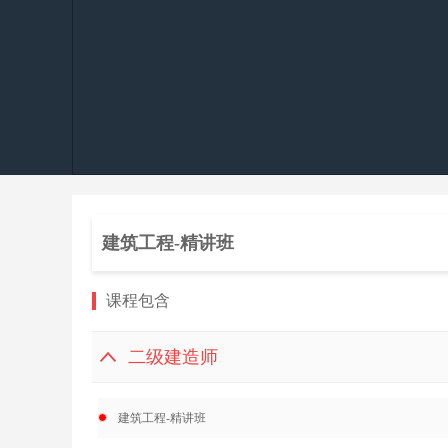
建筑工程-精讲班
课程包含
二级建造师
建筑工程-精讲班