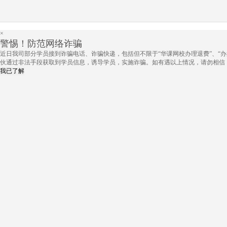
×
警惕！防范网络诈骗
近日我司部分学员接到诈骗电话、诈骗快递，包括但不限于“华课网校办理退费”、“办
伙通过非法手段获取到学员信息，诱导学员，实施诈骗。如有遇以上情况，请勿相信
我已了解