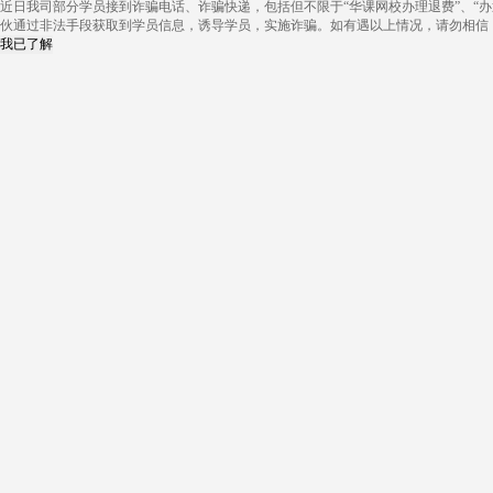
近日我司部分学员接到诈骗电话、诈骗快递，包括但不限于“华课网校办理退费”、“办
伙通过非法手段获取到学员信息，诱导学员，实施诈骗。如有遇以上情况，请勿相信
我已了解