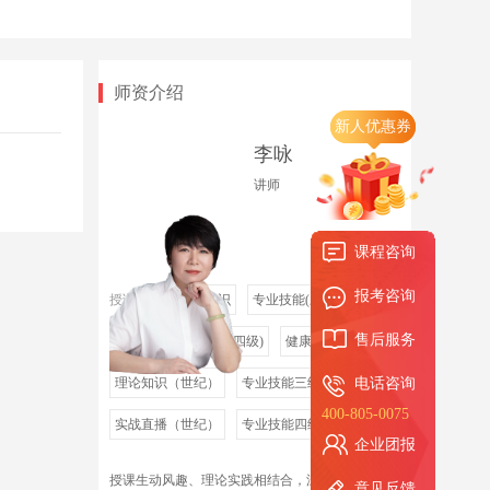
师资介绍
新人优惠券
李咏
讲师
课程咨询
报考咨询
授课领域
理论知识
专业技能(三级)
售后服务
营养师
专业技能(四级)
健康营养训练营
理论知识（世纪）
专业技能三级（世纪）
电话咨询
400-805-0075
实战直播（世纪）
专业技能四级（世纪）
企业团报
授课生动风趣、理论实践相结合，深受学员喜爱。
意见反馈