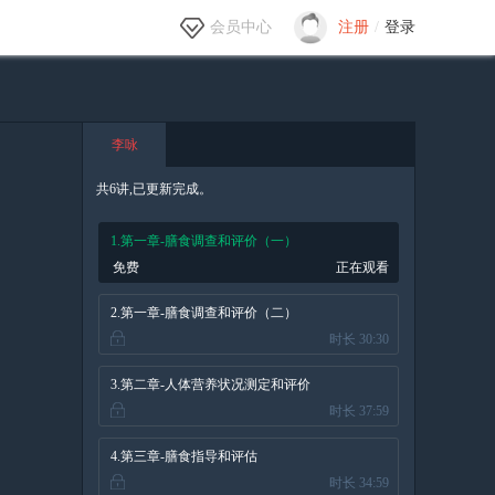
会员中心
注册
/
登录
李咏
共6讲,已更新完成。
1.第一章-膳食调查和评价（一）
免费
正在观看
2.第一章-膳食调查和评价（二）
时长 30:30
3.第二章-人体营养状况测定和评价
时长 37:59
4.第三章-膳食指导和评估
时长 34:59