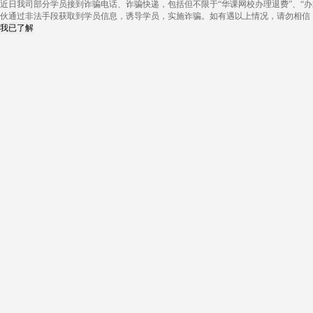
近日我司部分学员接到诈骗电话、诈骗快递，包括但不限于“华课网校办理退费”、“办
伙通过非法手段获取到学员信息，诱导学员，实施诈骗。如有遇以上情况，请勿相信
我已了解