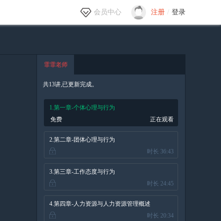
会员中心
注册
/
登录
霏霏老师
共13讲,已更新完成。
1.第一章-个体心理与行为
免费
正在观看
2.第二章-团体心理与行为
时长 36:43
3.第三章-工作态度与行为
时长 24:45
4.第四章-人力资源与人力资源管理概述
时长 20:34