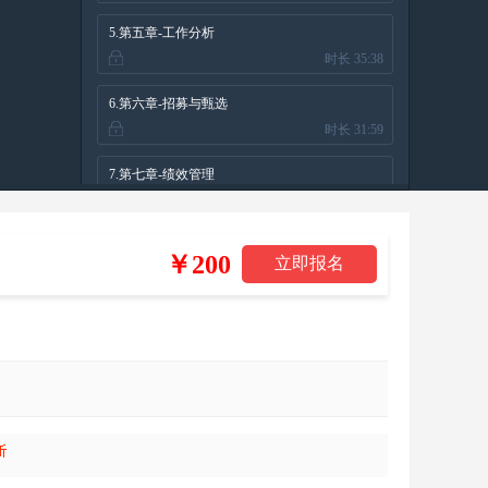
5.第五章-工作分析
时长 35:38
6.第六章-招募与甄选
时长 31:59
7.第七章-绩效管理
时长 24:22
8.第八章-薪酬福利管理
￥200
时长 32:57
9.第九章-培训与开发
时长 23:33
10.第十章-员工关系管理
时长 42:01
11.第十一章-劳动法律关系、第十二章-就业与职
时长 35:06