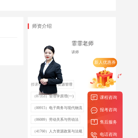
业培训
12.第十三章-招用人员
时长 29:21
师资介绍
13.第十四章-劳动标准与劳动保护
时长 27:40
霏霏老师
讲师
新人优惠券
授课领域
人力资源管理
（07353）管理学原理(一)
课程咨询
（00915）电子商务与现代物流
报考咨询
（06089）劳动关系与劳动法
售后服务
（41760）人力资源政策与法规
电话咨询